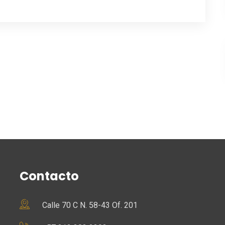
Contacto
Calle 70 C N. 58-43 Of. 201