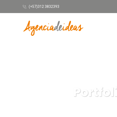
(+57)312 3832393
Portfol