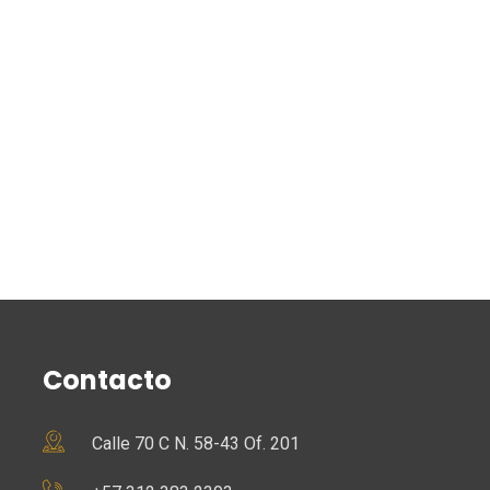
Contacto
Calle 70 C N. 58-43 Of. 201