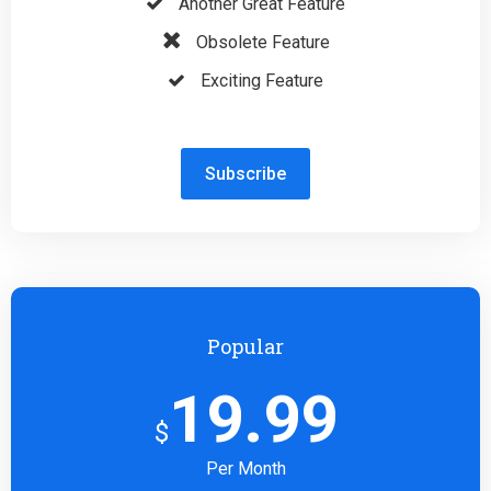
Another Great Feature
Obsolete Feature
Exciting Feature
Subscribe
Popular
19.99
$
Per Month