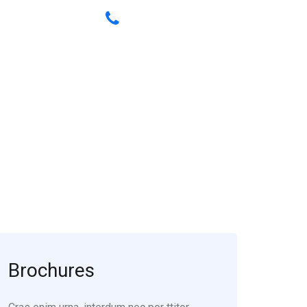
Have any Questions? Call
us Today!
(123) 222-8888
Brochures