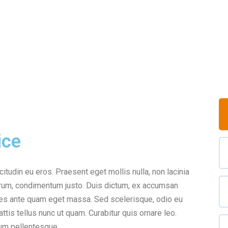
ice
icitudin eu eros. Praesent eget mollis nulla, non lacinia
utrum, condimentum justo. Duis dictum, ex accumsan
rices ante quam eget massa. Sed scelerisque, odio eu
ttis tellus nunc ut quam. Curabitur quis ornare leo.
um pellentesque.