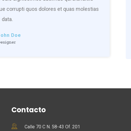
ue corrupti quos dolores et quas molestias
data.
John Doe
esigner
Contacto
Calle 70 C N. 58-43 Of. 201