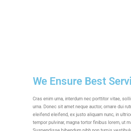
We Ensure Best Serv
Cras enim urna, interdum nec porttitor vitae, soll
urna. Donec sit amet neque auctor, ornare dui r
eleifend eleifend, ex justo aliquam nunc, in ult
tempor pulvinar, magna tortor finibus lorem, ut ma
Suspendisse bibendum nibh non turpis vestibul