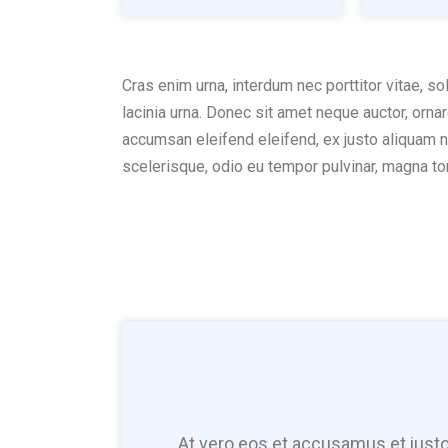
Cras enim urna, interdum nec porttitor vitae, so
lacinia urna. Donec sit amet neque auctor, orna
accumsan eleifend eleifend, ex justo aliquam n
scelerisque, odio eu tempor pulvinar, magna tor
At vero eos et accusamus et iusto