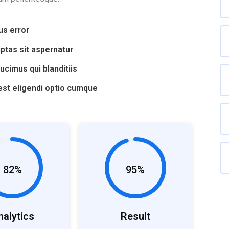
us error
tas sit aspernatur
cimus qui blanditiis
est eligendi optio cumque
82%
95%
nalytics
Result