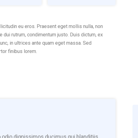
llicitudin eu eros. Praesent eget mollis nulla, non
re dui rutrum, condimentum justo. Duis dictum, ex
unc, in ultrices ante quam eget massa. Sed
tor finibus lorem.
 odio dignissimos ducimus qui blanditiis