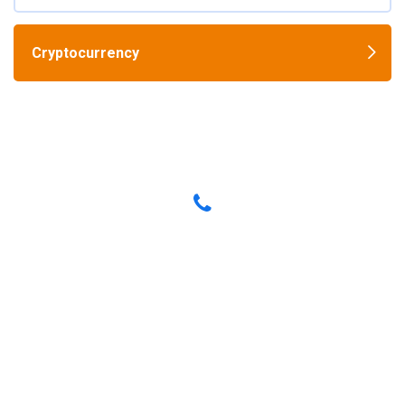
Cryptocurrency
Have any Questions? Call us Today!
(123) 222-8888